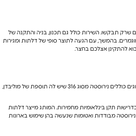
 שרק תבקשו. השירות כולל גם תכנון, בניה והתקנה של
גמרים. בהמשך, עם הגעה לתוצר סופי של דלתות ומגירות
בוא להתקינן אצלכם בחצר.
אנו עושים שימוש במטבחי חוץ בנירוסטה איכותית, המבטיחה את עמידות המטבח, המגירות והדלתות שלו לאורך זמן. הסוגים כוללים נירוסטה מסוג 316 שיש לה תוספת של מוליבדן,
בדרישות תקן בינלאומיות מחמירות. המותג מייצר דלתות
 נירוסטה מבודדות ואטומות שנעשה בהן שימוש בארונות