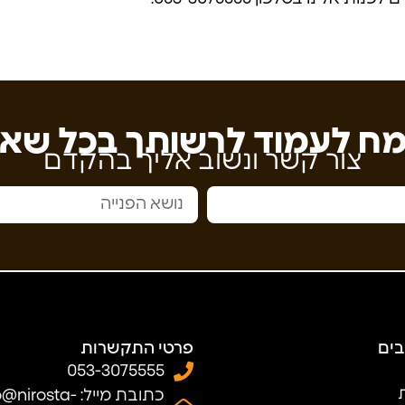
ח לעמוד לרשותך בכל שא
צור קשר ונשוב אליך בהקדם
בים
פרטי התקשרות
053-3075555
ת
כתובת מייל: nirosta