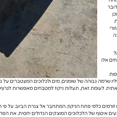
והה
דובר
כן
ת
ורי
ה
ל
ים אלו
פות
יו שרמה גבוהה של שומנים, מים ולכלוכים המצטברים על ג
ית. לעומת זאת, תעלות ניקוז למטבחים מאפשרות לגרוף א
זורמים כלפי פתח הניקוז, המתחבר אל צנרת הביוב. על פי 
עים איסוף של הלכלוכים המוצקים הגדולים יחסית. את הפח ע