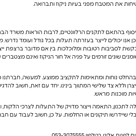
חות את המטבח מפני בעיות ניקוז ותברואה.
סוף בהתאם לתקנים הרלוונטיים, לרבות הוראות משרד הב
ן אנו יכולים לייצר בעזרתה תעלות בכל גודל ועומד נדרש. מ
בקשת לסביבות רטובות ומלוכלכות בין אם מדובר ברצפת יי
נים שונים זורמים על פניה אל חור הניקוז ואינם מצטברים
ות בהחלט נוחות ומתאימות לתקציב ממוצע. למעשה, חברתנו 
צרן וללא צד שלישי המתווך בינינו. יחד עם זאת, חשוב להד
יות מוכנות מראש.
דולה לתכנון, התאמה וייצור מדויק של התעלות לצרכי הלקוח
 שיידרשו תיקונים או החלפות. על כן, חשוב לעבוד עם חברה
ינו בטלפון 053-3075555.