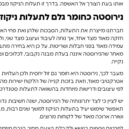
אותו בעת הצורך אל האשפה. בדרך זו תעלות הניקוז מבטי
נירוסטה כחומר גלם לתעלות ניקוז
חברתנו מייצרת את התעלות, הסבכות שלהן ואת פחי האי
חזקה מאוד מצד אחד, אך נוחה לעיבוד ועיצוב מצד שני, ולכ
עמידה מאוד בפני חבלות ושריטות. על כן היא בחירה מת
מאחר שהנירוסטה איננה בעלת מבנה נקבובי, לכלוכים ושומ
נקייה.
מעבר לכך, נירוסטה היא חומר גם זול יחסית ולכן העלוי
אטרקטיבי מאוד, וזאת בזכות קנייה של הלקוח ישירות מהי
לפי עיצובים ודרישות מיוחדות בהשוואה לתעלות סטנדרט
יש לציין כי לצד יתרונותיה של הנירוסטה, ישנה חשיבות ג
תאפשר שימוש יעיל בתעלות הניקוז למשך שנים רבות, מבלי
ושורה ארוכה מאוד של לקוחות מרוצים.
לפרטים נוספים בנושא ולקבלת הצעת מחיר, הנכם מוזמנים לפנות אל