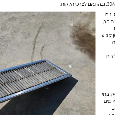
ונים
היתר,
,
 קבוע,
ה
קוח
, בתי
 מים
ם