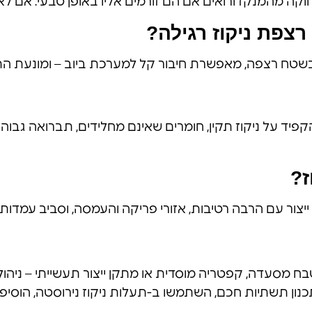
ה מהמנקז ורואים אם הם זורמים אליו באופן טבעי. אם לא 
רצפת ניקוז רגילה?
שטח רצפה, מאפשרת חיבור קל למערכת ביוב – ומונעת התפ
קפיד על ניקוז תקין, חומרים שאינם מחלידים, תברואה גבוה
ז?
 ייצור עם הרבה רטיבות, אזורי פריקה והעמסה, וסביב עמדות 
 מסעדה, קפטריה מוסדית או מתקן ייצור תעשייתי – ניהול ח
ון תשתיות חכם, השתמשו ב-תעלות ניקוז נירוסטה, הוסיפו