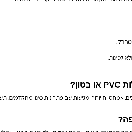
חוזק.
א לפינות.
ון?
פה?