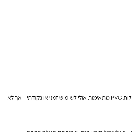
בהחלט. תעלות נירוסטה קלות יותר לניקוי, עמידות לאורך שנים, אסתטיות יותר ומגיעות עם פתרונות סינון מתקדמים. תעלות PVC מתאימות אולי לשימוש זמני או נקודתי – אך לא