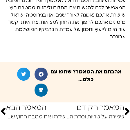
עמידות ועיצוב. נירוסטה היא ללא ספק חומר הגלם המוביל
המאפשר לכם להגשים את החלום וליהנות ממטבח חוץ
שישרת אתכם נאמנה לאורך שנים. אנו בנירוסטה ישראל
מזמינים אתכם להפוך את החזון למציאות. צרו איתנו קשר
עוד היום לייעוץ ותכנון של עמדת הברביקיו המושלמת
עבורכם.
אהבתם את המאמר? שתפו עם
כולם...
המאמר הקודם
המאמר הבא
שמירה על טריות וסדר: המדריך המלא לארגון חומרי גלם על מדפים
שדרגו את מטבח החוץ שלכם: המדריך המלא ליחידות אחסון מנירוסטה