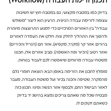
תכנון זרימת העבודה (Workflow)
בדיוק כמו במטבח מקצועי, גם במטבח חוץ יש חשיבות
עצומה לזרימת עבודה הגיונית. הרעיון הוא ליצור "משולש
עבודה" בין האזורים המרכזיים כדי למנוע התרוצצות מיותרת
ולהפוך את התהליך לחלק ונוח. חלקו את העמדה לאזורים
ברורים: אזור קר (מקרר, מקפיא), אזור חם (הגריל והכיריים)
ואזור רטוב (הכיור ופח האשפה). סביב אזורים אלו, תכננו
משטחי עבודה מרווחים שיאפשרו לכם לעבוד בנוחות.
מומלץ לתכנן את הזרימה באופן הבא: הוצאת חומרי גלם
מהמקרר, שטיפה והכנה בכיור ועל משטח העבודה, מעבר
לאזור הבישול החם, ולבסוף אזור הגשה ופינוי. תכנון כזה
מבטיח שכל מה שאתם צריכים נמצא בהישג יד בדיוק
כשאתם זקוקים לו.