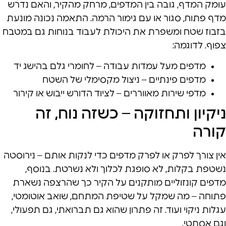
עומק המדף, גובה בין המדפים, מרחק מהקיר, והאם נדרש
מדף פתוח, סגור או עם גימור הרמה. התאמה נכונה מונעת
בזבוז שטח ומשפרת את היכולת לעבוד בנוחות גם במטבח
צפוף. לדוגמה:
מדפים מעל עמדות עבודה – לחומרי גלם בהישג יד
מדפים פינתיים – ניצול מקסימלי של השטח
מדפי שירות מאווררים – לציוד הדורש ייבוש או קירור
ניקיון ותחזוקה – כשזה נוח, זה
קורה
אין צורך לפרק או לפרק מדפים כדי לנקות אותם – נירוסטה
נשטפת בקלות, לא סופגת לכלוך ולא נשרטת. בנוסף,
מדפים קונזוליים מותקנים על הקיר כך שהרצפה נשארת
פתוחה – מה שמקל על שטיפת המתחם, שואב אוטומטי,
עגלות ניקוי ועוד. זה פתרון שהוא גם תברואתי, גם תפעולי,
וגם אסתטי.