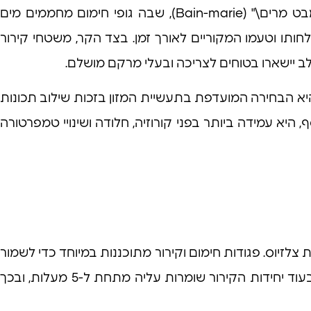
בבסיס הטכנולוגיה עומדים שני עקרונות פשוטים ויעילים. עבור החלק החם, המערכת משתמשת לרוב בשיטת \"אמבט מרים\" (Bain-marie), שבה גופי חימום מחממים מים
חותו וטעמו המקוריים לאורך זמן. בצד הקר, משטחי קירור
לב יישארו בטוחים לצריכה ובעלי מרקם מושלם.
היא הבחירה המועדפת בתעשיית המזון בזכות שילוב תכונות
 היא עמידה ביותר בפני קורוזיה, חלודה ושינויי טמפרטורה
 אבן היסוד של כל עסק בתחום ההסעדה. האזור המסוכן להתפתחות חיידקים במזון נע בין 5 ל-60 מעלות צלזיוס. פגודות חימום וקירור מתוכננות במיוחד כדי לשמור
על המזון מחוץ לטווח מסוכן זה באופן עקבי ומדויק. יחידות החימום מבטיחות שהטמפרטורה תישאר מעל 60 מעלות, בעוד יחידות הקירור שומרות עליה מתחת ל-5 מעלות, ובכך