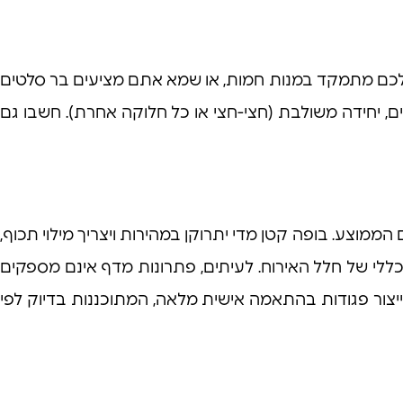
לכם מתמקד במנות חמות, או שמא אתם מציעים בר סלטים
רים, יחידה משולבת (חצי-חצי או כל חלוקה אחרת). חשבו גם
דה וקיבולת המיכלים (הנמדדים לרוב לפי תקן גסטרונום GN) למספר הסועדים הממוצע. בופה קטן מדי יתרוקן במהירות ויצריך מילוי תכוף,
 הכללי של חלל האירוח. לעיתים, פתרונות מדף אינם מספקים
יצור פגודות בהתאמה אישית מלאה, המתוכננות בדיוק לפי