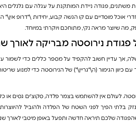
ת משתנים, פגודה ניידת המותקנת על עגלה עם גלגלים היא
 אוכל מוסדיים עם קו הגשה קבוע, יחידות \"דרופ אין\" הן
מה שיוצר מראה נקי, מתוחכם ויוקרתי במיוחד.
ל פגודת נירוסטה מבריקה לאורך שנ
, אך עדיין חשוב להקפיד על מספר כללים כדי לשמור על מר
ם כיוון הגימור (ה\"גריין\") של הנירוסטה כדי למנוע שריטו
ה. לעולם אין להשתמש בצמר פלדה, סקוצ'ים גסים או כל חומ
ם נזק בלתי הפיך לפני השטח של הפלדה ולהוביל להיווצר
ח שהפגודה שלכם תיראה חדשה ותפעל באופן מיטבי לאורך שני