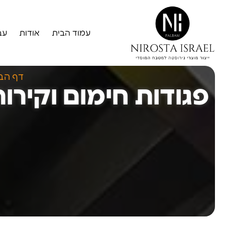
עמוד הבית
אודות
עב
דף הב
פגודות חימום וקי