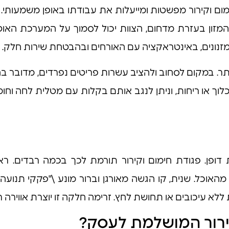
מום וקירור מפשטות ומייעלות את עבודתו באופן משמעותי.
ן בעזרת מדחום, הצוות יכול לסמוך על המערכת האוט
זנונים, באינטראקציה עם האורחים ובהבטחת שירות חלק.
ר. במקום לסחוב ולהציב עשרות פריטים נפרדים, מדובר בהפ
וך או ריחות, וניתן לנגב אותם בקלות עם מטלית לחה וחומר 
ת דופן. פגודת חימום וקירור תורמת לכך בכמה רבדים. 
. שנית, קו הגשה מאורגן וברור מונע \"פקקי תנועה\" ס
לא עיכובים או תחושת לחץ. זרימה חלקה זו יוצרת אווירה רג
ירור המושלמת לעסק?