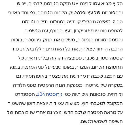
הקיץ מביא עמו קרינת UV חזקה הגורמת לדהייה, ייבוש
והתפוררות של עץ ופלסטיק. הלחות הגבוהה, במיוחד באזורי
החוף, מאיצה תהליכי קורוזיה במתכות רגילות וגורמת
להתפתחות עובש וריקבון בעץ. החורף, עם הגשמים
והטמפרטורות הנמוכות, משלים את הנזק. נירוסטה, בזכות
הרכבה הייחודי, צולחת את כל האתגרים הללו בקלות. סוד
קסמה טמון בשכבת פסיבציה דקיקה ובלתי נראית של
תחמוצת הכרום, הנוצרת באופן טבעי על פני המתכת במגע
עם חמצן. שכבה זו מחדשת את עצמה באופן תמידי, גם
במקרה של שריטה, ומספקת הגנה הרמטית מפני חלודה
וקורוזיה. סגסוגות איכותיות כמו
נירוסטה 304
, הסטנדרט
המקובל למטבחי חוץ, מציעות עמידות יוצאת דופן שתשמור
על מראה המטבח שלכם חדש ונוצץ גם אחרי שנים רבות של
חשיפה לשמש ולגשם.