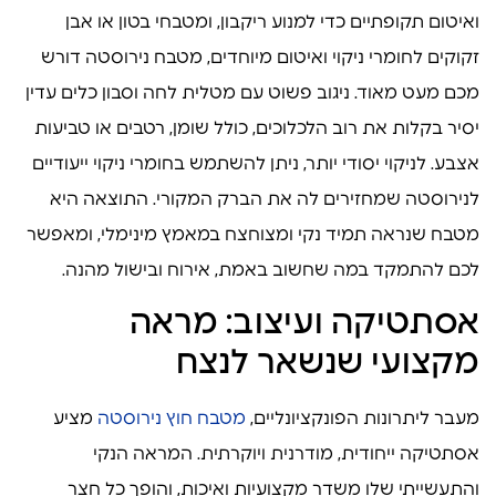
ואיטום תקופתיים כדי למנוע ריקבון, ומטבחי בטון או אבן
זקוקים לחומרי ניקוי ואיטום מיוחדים, מטבח נירוסטה דורש
מכם מעט מאוד. ניגוב פשוט עם מטלית לחה וסבון כלים עדין
יסיר בקלות את רוב הלכלוכים, כולל שומן, רטבים או טביעות
אצבע. לניקוי יסודי יותר, ניתן להשתמש בחומרי ניקוי ייעודיים
לנירוסטה שמחזירים לה את הברק המקורי. התוצאה היא
מטבח שנראה תמיד נקי ומצוחצח במאמץ מינימלי, ומאפשר
לכם להתמקד במה שחשוב באמת, אירוח ובישול מהנה.
אסתטיקה ועיצוב: מראה
מקצועי שנשאר לנצח
מעבר ליתרונות הפונקציונליים,
מטבח חוץ נירוסטה
מציע
אסתטיקה ייחודית, מודרנית ויוקרתית. המראה הנקי
והתעשייתי שלו משדר מקצועיות ואיכות, והופך כל חצר