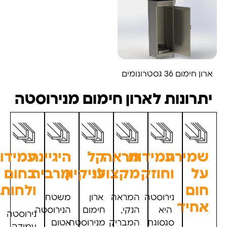
ארון חימום 36 גסטרונומים
יתרונות לארון חימום מנירוסטה
שמירה
עמידות
מראה
קל
היגיינה
עמידו
על
וחוזק
מקצועי
לניקיון
מרבית
בחום
חום
ולחות
נירוסטה
המראה
ארון
משטח
אחיד
היא
הנקי,
חימום
הנירוסטה
נירוסטה
סגסוגת
המבריק
מנירוסטה
אטום
עמידה