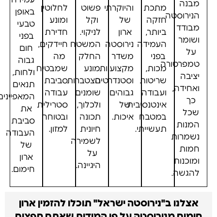
מבנה
מתכת
והיוקרתי
פשוט
לחלוטין
באופן
הנירוסטה
חזקה
של
וקל
ומונע
טבעי
מבודד
ביותר,
ארון
לניקוי.
חדירת
בפני
ושומר
העמידה
נירוסטה
המשטח
חיידקים,
חום
על
בפני
משדר
החלק
מה
גבוה
טמפרטורה
מכות,
מקצועיות
מונע
שמבטיח
ולחות,
יציבה
שריטות
וסטנדרטים
הצטברות
סביבת
תנאים
ואחידה,
ועבודה
גבוהים
שומנים
עבודה
המאפיינים
כך
אינטנסיבית
של
ולכלוך,
סטרילית
את
שכל
במטבח
איכות.
תכונה
ובטוחה
סביבת
המנות
תעשייתי.
חיונית
למזון.
העבודה
נשמרות
לשמירה
של
חמות
על
ארון
ומוכנות
היגיינה.
חימום.
להגשה.
אצלנו ב"נירוסטה ישראל" תוכלו להזמין ארון
חימום מנירוסטה על פי המידות שאתם חפצים